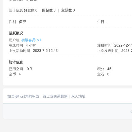
统计信息
好友数 0
|
回帖数 3
|
主题数 0
性别
保密
生日
-
活跃概况
用户组
初级会员Lv.Ⅰ
在线时间
4 小时
注册时间
2022-12-1
上次活动时间
2023-7-5 12:43
上次发表时间
2023-7
统计信息
已用空间
0 B
积分
45
金币
4
宝石
0
如若侵犯到您的权益，请点我联系删除
永久地址