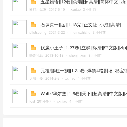
[五星物语][12卷][尖端][超高清][简体中文][zip
殴打小盆友
2017-6-10
-
xxniao
3 小时前
[石塚真一][岳][1-18完][正文社][小成][高清]
...
pilotseeing
2021-3-22
-
mumuzhizhu
3 小时前
[伏魔小王子][1-27卷][立群][标清][中文版][zip]
嘘别说话
2013-10-18
-
chenjinxun
3 小时前
[元祖!抓狂一族][1-31卷+爆笑4格剧场+秘宝!抓
大城小爱
2014-2-9
-
xxniao
4 小时前
[Waltz/华尔兹][1-6卷][天下][超高清][中文版][zi
lost
2014-9-7
-
xxniao
4 小时前