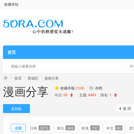
收藏本站
首页
帖
首页
资源区
漫画分享
漫画分享
收藏本版
(
124
)
|
存档
今日:
55
|
主题:
6481
|
排名:
1
返 回
发新帖
全部
日韩
3073
港台
349
欧美
757
外文
80
其