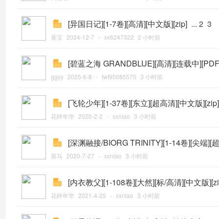
[异国日记][1-7卷][高清][中文版][zip]
...
2
3
香宝
2024-12-7
-
xx6247322
2 小时前
[碧蓝之海 GRANDBLUE][高清][连载中][PD
ggyy
2025-6-8
-
twt95085575
3 小时前
[飞轮少年][1-37卷][东立][超高清][中文版][zip]
花样年华
2020-2-2
-
xxniao
3 小时前
[深渊融接/BIORG TRINITY][1-14卷][尖端][
斑马
2020-7-27
-
xxniao
3 小时前
[内衣教父][1-108卷][大然][标/高清][中文版][zi
花样年华
2021-4-25
-
xxniao
3 小时前