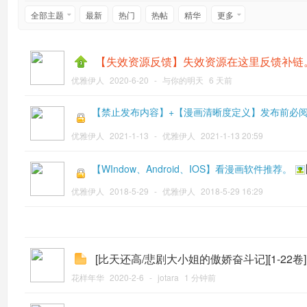
全部主题
最新
热门
热帖
精华
更多
【失效资源反馈】失效资源在这里反馈补链
优雅伊人
2020-6-20
-
与你的明天
6 天前
【禁止发布内容】+【漫画清晰度定义】发布前必
优雅伊人
2021-1-13
-
优雅伊人
2021-1-13 20:59
【WIndow、Android、IOS】看漫画软件推荐。
优雅伊人
2018-5-29
-
优雅伊人
2018-5-29 16:29
[比天还高/悲剧大小姐的傲娇奋斗记][1-22卷][大
花样年华
2020-2-6
-
jotara
1 分钟前