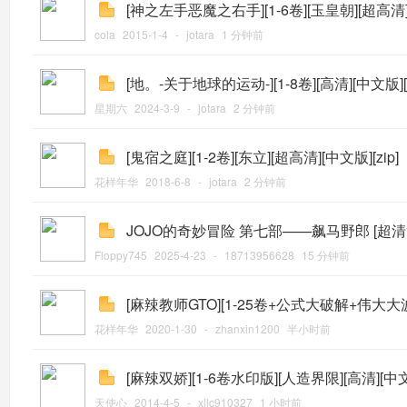
[神之左手恶魔之右手][1-6卷][玉皇朝][超高清][
cola
2015-1-4
-
jotara
1 分钟前
[地。-关于地球的运动-][1-8卷][高清][中文版][p
星期六
2024-3-9
-
jotara
2 分钟前
[鬼宿之庭][1-2卷][东立][超高清][中文版][zip]
花样年华
2018-6-8
-
jotara
2 分钟前
JOJO的奇妙冒险 第七部——飙马野郎 [超
Floppy745
2025-4-23
-
18713956628
15 分钟前
[麻辣教师GTO][1-25卷+公式大破解+伟大大波妹
花样年华
2020-1-30
-
zhanxin1200
半小时前
[麻辣双娇][1-6卷水印版][人造界限][高清][中文版
天使心
2014-4-5
-
xllc910327
1 小时前