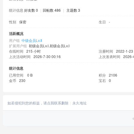
统计信息
好友数 0
|
回帖数 486
|
主题数 3
性别
保密
生日
-
活跃概况
用户组
中级会员Lv.Ⅱ
扩展用户组
初级会员Lv.Ⅰ,初级会员Lv.Ⅰ
在线时间
215 小时
注册时间
2022-1-23
上次活动时间
2026-7-30 00:16
上次发表时间
2026-
统计信息
已用空间
0 B
积分
2106
金币
230
宝石
0
如若侵犯到您的权益，请点我联系删除
永久地址