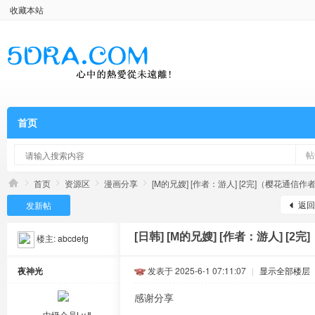
收藏本站
首页
帖
首页
资源区
漫画分享
[M的兄嫂] [作者：游人] [2完]（樱花通信作
返回
发新帖
[日韩]
[M的兄嫂] [作者：游人] [
楼主:
abcdefg
夜神光
发表于 2025-6-1 07:11:07
|
显示全部楼层
感谢分享
中级会员Lv.Ⅱ