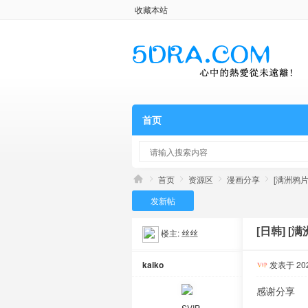
收藏本站
首页
首页
资源区
漫画分享
[满洲鸦片小
发新帖
[日韩]
[满
楼主:
丝丝
kaiko
发表于 2025
感谢分享
SVIP