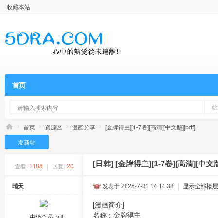
收藏本站
首页
帖
首页
资源区
漫画分享
[金牌得主][1-7卷][高清][中文版][pdf]
发新帖
[日韩]
[金牌得主][1-7卷][高清][中文版]
查看:
1188
|
回复:
20
晴天
发表于 2025-7-31 14:14:38
|
显示全部楼层
[漫画简介]
名称：金牌得主
中级会员Lv.Ⅱ