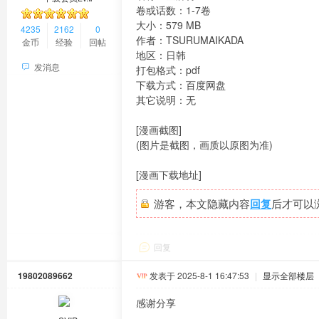
卷或话数：1-7卷
大小：579 MB
4235
2162
0
作者：TSURUMAIKADA
金币
经验
回帖
地区：日韩
发消息
打包格式：pdf
下载方式：百度网盘
其它说明：无
[漫画截图]
(图片是截图，画质以原图为准)
[漫画下载地址]
游客，本文隐藏内容
回复
后才可以
回复
19802089662
发表于 2025-8-1 16:47:53
|
显示全部楼层
感谢分享