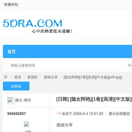
收藏本站
首页
帖
首页
资源区
漫画分享
[隐女阿艳][1卷][高清][中文版][pdf+jpg]
发新帖
[日韩]
[隐女阿艳][1卷][高清][中文版][p
楼主:
晴天
956682957
发表于 2026-6-4 15:51:29
|
显示全部楼层
感谢分享
VIP