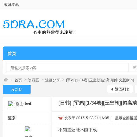
收藏本站
首页
帖
首页
资源区
漫画分享
[军鸡][1-34卷][玉皇朝][超高清][中文版][zip]
返回列表
发新帖
[日韩]
[军鸡][1-34卷][玉皇朝][超高清]
楼主:
lost
荒凉
发表于 2015-5-28 21:16:35
|
显示全部楼层
不知道还能不能下载
游客