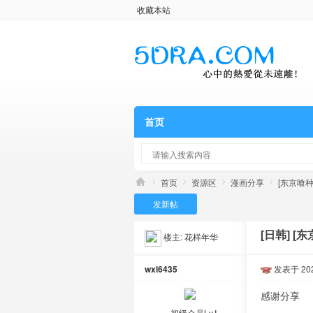
收藏本站
首页
首页
资源区
漫画分享
[东京喰种：
发新帖
[日韩]
[东
楼主:
花样年华
wxl6435
发表于 2026
感谢分享
初级会员Lv.Ⅰ