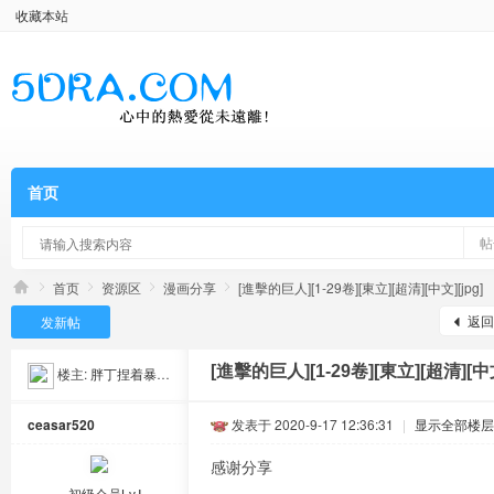
收藏本站
首页
帖
首页
资源区
漫画分享
[進擊的巨人][1-29卷][東立][超清][中文][jpg]
返回
发新帖
[進擊的巨人][1-29卷][東立][超清][中文
楼主:
胖丁捏着暴鲤龙
ceasar520
发表于 2020-9-17 12:36:31
|
显示全部楼层
感谢分享
初级会员Lv.Ⅰ