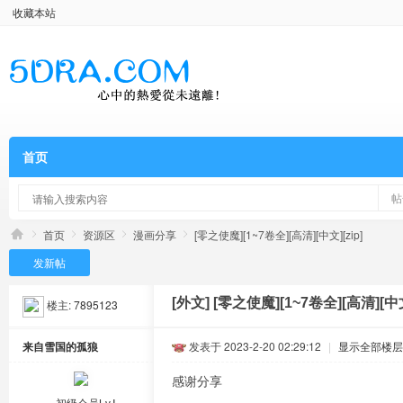
收藏本站
首页
帖
首页
资源区
漫画分享
[零之使魔][1~7卷全][高清][中文][zip]
发新帖
[外文]
[零之使魔][1~7卷全][高清][中文]
楼主:
7895123
来自雪国的孤狼
发表于 2023-2-20 02:29:12
|
显示全部楼层
感谢分享
初级会员Lv.Ⅰ