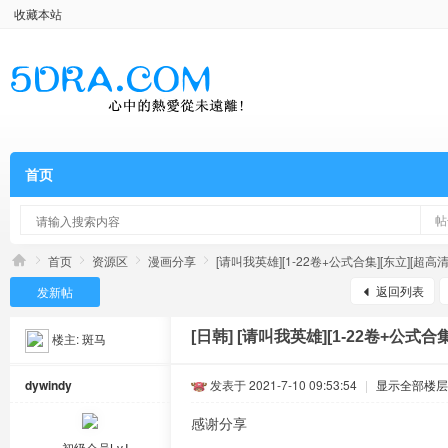
收藏本站
首页
帖
首页
资源区
漫画分享
[请叫我英雄][1-22卷+公式合集][东立][超高清][中
返回列表
发新帖
[日韩]
[请叫我英雄][1-22卷+公式合集]
楼主:
斑马
dywindy
发表于 2021-7-10 09:53:54
|
显示全部楼层
感谢分享
初级会员Lv.Ⅰ