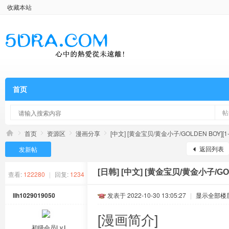
收藏本站
首页
帖
首页
资源区
漫画分享
[中文] [黄金宝贝/黄金小子/GOLDEN BOY][1-9卷
返回列表
发新帖
[日韩]
[中文] [黄金宝贝/黄金小子/GOL
查看:
122280
|
回复:
1234
llh1029019050
发表于 2022-10-30 13:05:27
|
显示全部楼
[漫画简介]
初级会员Lv.Ⅰ