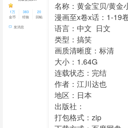
名称：黄金宝贝/黄金
1万
383
20
漫画至x卷x话：1-19
金币
经验
回帖
语言：中文 日文
发消息
类型：搞笑
画质清晰度：标清
大小：1.64G
连载状态：完结
作者：江川达也
地区：日本
出版社：
打包格式：zip