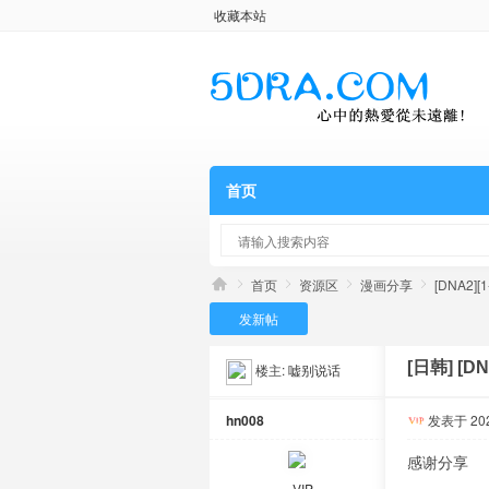
收藏本站
首页
首页
资源区
漫画分享
[DNA2][
发新帖
[日韩]
[DN
楼主:
嘘别说话
hn008
发表于 2026
感谢分享
VIP