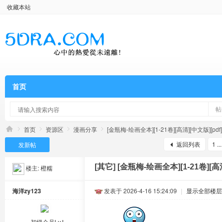
收藏本站
首页
帖
首页
资源区
漫画分享
[金瓶梅-绘画全本][1-21卷][高清][中文版][pdf]
返回列表
1 ...
发新帖
[其它]
[金瓶梅-绘画全本][1-21卷][高清
楼主:
橙糯
海洋zy123
发表于 2026-4-16 15:24:09
|
显示全部楼层
初级会员Lv.Ⅰ