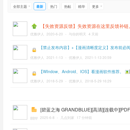
全部主题
最新
热门
热帖
精华
更多
【失效资源反馈】失效资源在这里反馈补链
优雅伊人
2020-6-20
-
与你的明天
4 天前
【禁止发布内容】+【漫画清晰度定义】发布前必
优雅伊人
2021-1-13
-
优雅伊人
2021-1-13 20:59
【WIndow、Android、IOS】看漫画软件推荐。
优雅伊人
2018-5-29
-
优雅伊人
2018-5-29 16:29
[碧蓝之海 GRANDBLUE][高清][连载中][PD
ggyy
2025-6-8
-
几点到家
17 分钟前