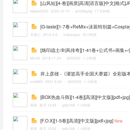
[山风短][4-卷][画质]高清[语言版]中文[格式]J
kakaxi2020
2020-10-10
-
wm08yydg
17 分钟前
[G-taste][1-7卷+ReMix+泳装特别篇+Cospla
天使心
2014-4-5
-
mabaoguo
半小时前
[烙印战士/剑风传奇][1-41卷+公式书+画集+小说
MLHX
2018-11-24
-
lj002002
1 小时前
井上彦雄 -《灌篮高手全国大赛篇》全彩版本 完
mx5665
2021-9-24
-
lj002002
1 小时前
[BOX热血斗阵][1-4卷][高清][中文版][pdf+jpg]
星星
前天 15:49
-
gdly168
1 小时前
[F.O.X][1-5卷][高清][中文版][pdf+jpg]
New
星星
前天 15:50
-
gdly168
1 小时前