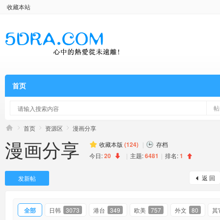
收藏本站
首页
帖
首页
资源区
漫画分享
漫画分享
收藏本版
(
124
)
|
存档
今日:
20
|
主题:
6481
|
排名:
1
返 回
发新帖
全部
日韩
3073
港台
349
欧美
757
外文
80
其