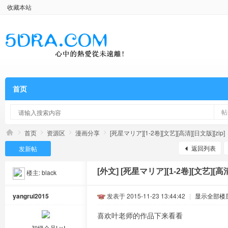
收藏本站
首页
帖
首页
资源区
漫画分享
[死星マリア][1-2卷][文艺][高清][日文版][zip]
返回列表
发新帖
[外文]
[死星マリア][1-2卷][文艺][高清
楼主:
black
yangrui2015
发表于 2015-11-23 13:44:42
|
显示全部楼
喜欢叶老师的作品下来看看
初级会员Lv.Ⅰ