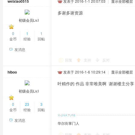
weixiao0515
发表于 2016-1-1 20:07:03
|
显示全部楼层
多谢多谢资源
初级会员Lv.Ⅰ
0
1
1
金币
经验
回帖
发消息
回复
支持
反对
hiboo
发表于 2016-1-6 10:29:14
|
显示全部楼层
叶精作的 作品 非常唯美啊 谢谢楼主分享
初级会员Lv.Ⅰ
0
23
3
金币
经验
回帖
发消息
华尔街掌门人
回复
支持
反对