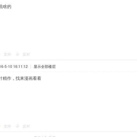
说啥的
支持
反对
-5-10 16:11:12
|
显示全部楼层
叶精作，找来漫画看看
支持
反对