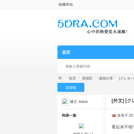
收藏本站
首页
首页
资源区
漫画分享
[クレオパト
发新帖
[外文]
[ク
楼主:
black
狗屎一族
发表于 2016
看起来不错!
初级会员Lv.Ⅰ