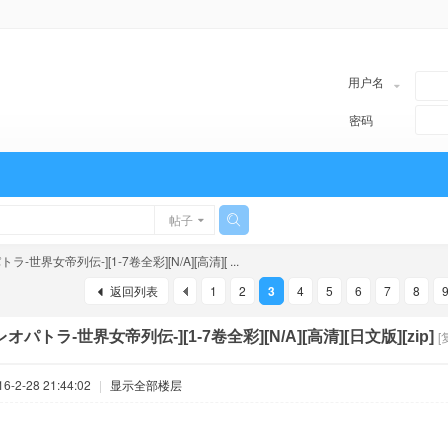
用户名
密码
帖子
ラ-世界女帝列伝-][1-7卷全彩][N/A][高清][ ...
返回列表
1
2
3
4
5
6
7
8
レオパトラ-世界女帝列伝-][1-7卷全彩][N/A][高清][日文版][zip]
[
-2-28 21:44:02
|
显示全部楼层