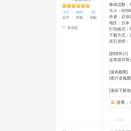
卷或话数：1
大小：525
3万
4887
33
作者：石垣
金币
经验
回帖
地区：日本
发消息
打包格式：P
下载方式：
其它说明：
[剧情简介]
这里填写简
[漫画截图]
(图片是截
[漫画下载地
游客，
回复