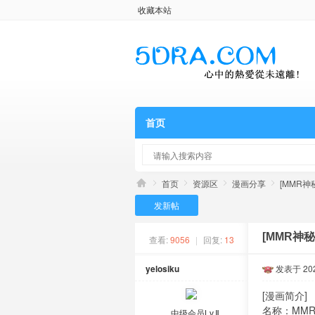
收藏本站
首页
首页
资源区
漫画分享
[MMR神秘
发新帖
[MMR神秘
查看:
9056
|
回复:
13
yelosiku
发表于 2020
[漫画简介]
名称：MM
中级会员Lv.Ⅱ