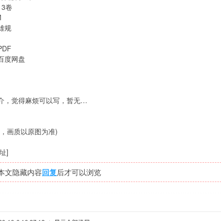
3卷
M
雄规
DF
百度网盘
介，觉得麻烦可以写，暂无…
图，画质以原图为准)
址]
本文隐藏内容
回复
后才可以浏览