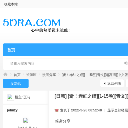
收藏本站
首页
帖
首页
资源区
漫画分享
[斩！赤红之瞳][1-15卷][青文][超高清][中文版][
返回列表
发新帖
[日韩]
[斩！赤红之瞳][1-15卷][青文][
楼主:
斑马
johnzy
发表于 2022-3-28 08:52:48
|
显示全部楼层
感谢分享
初级会员Lv.Ⅰ