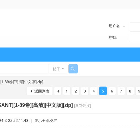
用户名
密码
帖子
][1-89卷][高清][中文版][zip]
返回列表
1
2
3
4
5
6
7
8
GANT][1-89卷][高清][中文版][zip]
[复制链接]
-3-22 22:11:43
|
显示全部楼层