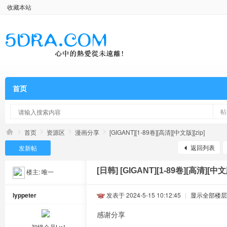
收藏本站
首页
帖
首页
资源区
漫画分享
[GIGANT][1-89卷][高清][中文版][zip]
返回列表
发新帖
[日韩]
[GIGANT][1-89卷][高清][中文版
楼主:
唯一
lyppeter
发表于 2024-5-15 10:12:45
|
显示全部楼层
感谢分享
初级会员Lv.Ⅰ