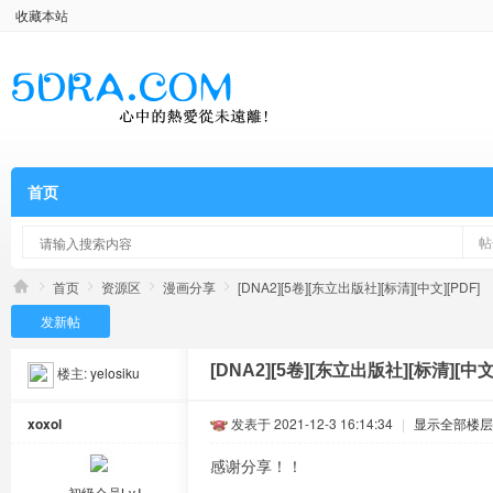
收藏本站
首页
帖
首页
资源区
漫画分享
[DNA2][5卷][东立出版社][标清][中文][PDF]
发新帖
[DNA2][5卷][东立出版社][标清][中文]
楼主:
yelosiku
xoxol
发表于 2021-12-3 16:14:34
|
显示全部楼层
感谢分享！！
初级会员Lv.Ⅰ