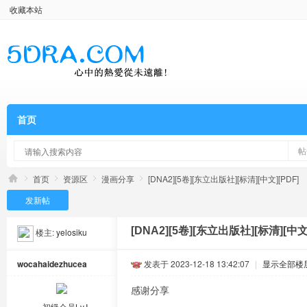
收藏本站
首页
帖
首页
资源区
漫画分享
[DNA2][5卷][东立出版社][标清][中文][PDF]
发新帖
[DNA2][5卷][东立出版社][标清][中文]
楼主:
yelosiku
wocahaidezhucea
发表于 2023-12-18 13:42:07
|
显示全部楼
感谢分享
初级会员Lv.Ⅰ